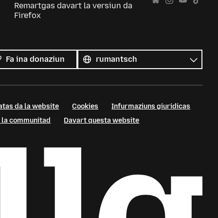
Remartgas davart la versiun da
Firefox
Tut
las
Lingua
Fa ina donaziun
linguas
atas da la website
Cookies
Infurmaziuns giuridicas
 a la communitad
Davart questa website