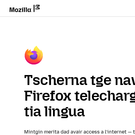
Tscherna tge na
Firefox telechar
tia lingua
Mintgin merita dad avair access a l’internet — 