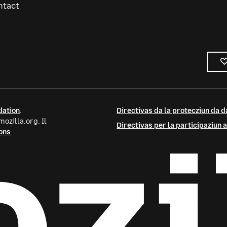
ntact
dation
.
Directivas da la protecziun da d
ozilla.org. Il
Directivas per la participaziun
ons
.