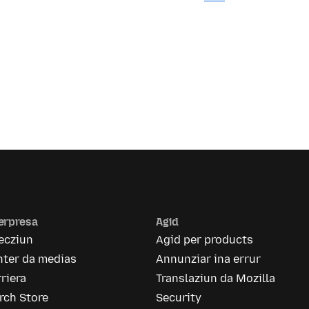
erpresa
Agid
ecziun
Agid per products
nter da medias
Annunziar ina errur
riera
Translaziun da Mozilla
rch Store
Security