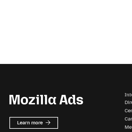
Int
Dir
Ce
Car
about
Learn more
Me
Mozilla