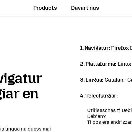
Products
Davart nus
1. Navigatur:
Firefox
2. Plattafurma:
Linux
vigatur
3. Lingua:
Catalan - C
giar en
4. Telechargiar:
Utiliseschas ti Deb
Debian?
Ti pos era endrizza
tia lingua na duess mai