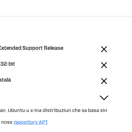
 Extended Support Release
 32-bit
atalà
ian, Ubuntu u x-ina distribuziun che sa basa sin
r noss
repository APT
.