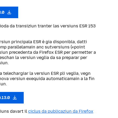
3.0
ioda da transiziun tranter las versiuns ESR 153
rsiun principala ESR è gia disponibla, datti
emp parallelamain anc sutversiuns («point
rsiun precedenta da Firefox ESR per permetter a
eschan la versiun veglia da sa preparar per
siun.
a telechargiar la versiun ESR pli veglia, vegn
a nova versiun exequida automaticamain a la fin
iun.
0.13.0
iuns davart il
ciclus da publicaziun da Firefox