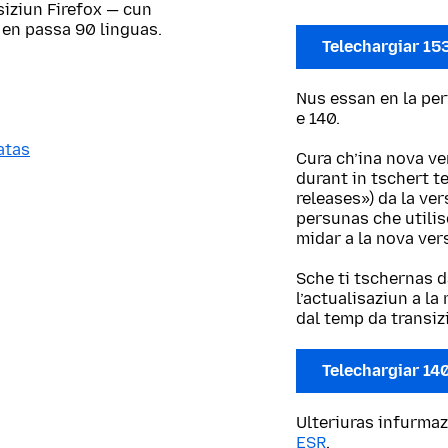
siziun Firefox — cun
 en passa 90 linguas.
Telechargiar 15
Nus essan en la per
e 140.
atas
Cura ch’ina nova ve
durant in tschert t
releases») da la ve
persunas che utilis
midar a la nova ver
Sche ti tschernas d
l’actualisaziun a l
dal temp da transiz
Telechargiar 14
Ulteriuras infurmaz
ESR
.