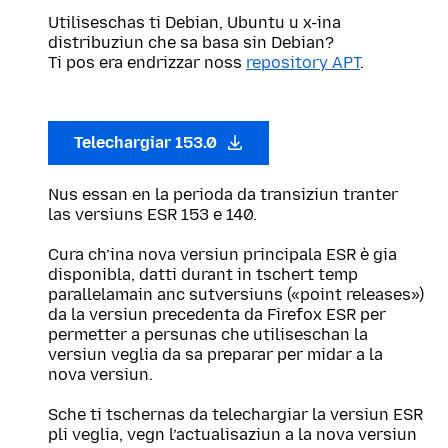
Utiliseschas ti Debian, Ubuntu u x-ina
distribuziun che sa basa sin Debian?
Ti pos era endrizzar noss
repository APT
.
Telechargiar 153.0
Nus essan en la perioda da transiziun tranter
las versiuns ESR 153 e 140.
Cura ch’ina nova versiun principala ESR è gia
disponibla, datti durant in tschert temp
parallelamain anc sutversiuns («point releases»)
da la versiun precedenta da Firefox ESR per
permetter a persunas che utiliseschan la
versiun veglia da sa preparar per midar a la
nova versiun.
Sche ti tschernas da telechargiar la versiun ESR
pli veglia, vegn l’actualisaziun a la nova versiun