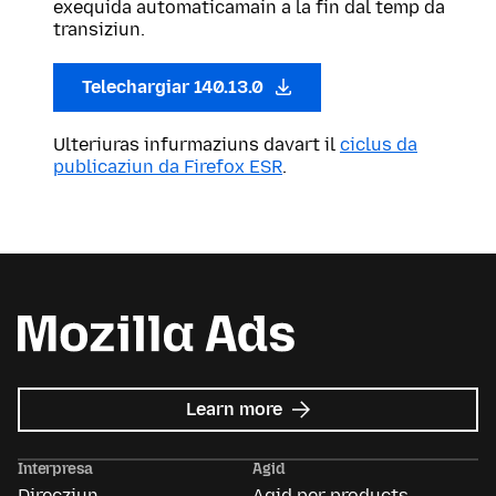
exequida automaticamain a la fin dal temp da
transiziun.
Telechargiar 140.13.0
Ulteriuras infurmaziuns davart il
ciclus da
publicaziun da Firefox ESR
.
about
Learn more
Mozilla
Ads
Interpresa
Agid
Direcziun
Agid per products