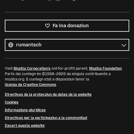
Fa ina donaziun
Tut
las
Lingua
linguas
Visit
Mozilla Corporation’s
not-for-profit parent,
Mozilla Foundation
.
Parts dal cuntegn èn ©1998–2026 da singuls contribuents a
mozilla.org. Il cuntegn stat a disposiziun tenor la
licenza da Creative Commons
.
Directivas da la protecziun da datas da la website
Cookies
Infurmaziuns giuridicas
Directivas per la participaziun a la communitad
Davart questa website