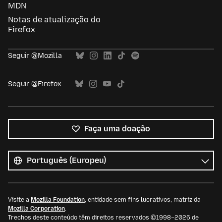
MDN
Notas de atualização do
Firefox
Seguir @Mozilla
Seguir @Firefox
Faça uma doação
Todos
os
Idioma
idiomas
Visite a
Mozilla Foundation
, entidade sem fins lucrativos, matriz da
Mozilla Corporation
.
Trechos deste conteúdo têm direitos reservados ©1998–2026 de