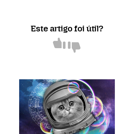
Este artigo foi útil?
Artigo
Artigo
útil
não
me
ajudou