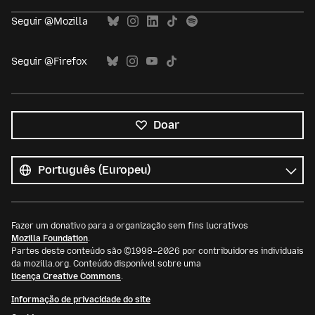
Seguir @Mozilla
Seguir @Firefox
Doar
Todos
os
Idioma
idiomas
Fazer um donativo para a organização sem fins lucrativos
Mozilla Foundation
.
Partes deste conteúdo são ©1998–2026 por contribuidores individuais
da mozilla.org. Conteúdo disponível sobre uma
licença Creative Commons
.
Informação de privacidade do site