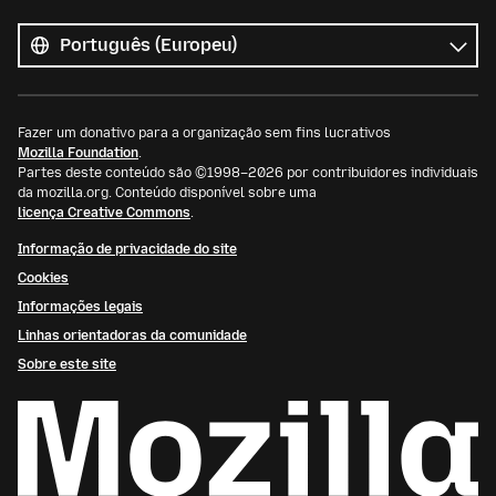
Todos
os
Idioma
idiomas
Fazer um donativo para a organização sem fins lucrativos
Mozilla Foundation
.
Partes deste conteúdo são ©1998–2026 por contribuidores individuais
da mozilla.org. Conteúdo disponível sobre uma
licença Creative Commons
.
Informação de privacidade do site
Cookies
Informações legais
Linhas orientadoras da comunidade
Sobre este site