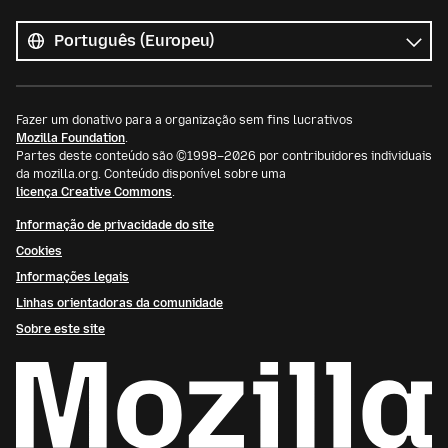
Todos
os
Idioma
idiomas
Fazer um donativo para a organização sem fins lucrativos
Mozilla Foundation
.
Partes deste conteúdo são ©1998–2026 por contribuidores individuais
da mozilla.org. Conteúdo disponível sobre uma
licença Creative Commons
.
Informação de privacidade do site
Cookies
Informações legais
Linhas orientadoras da comunidade
Sobre este site