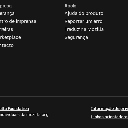
presa
Apoio
derança
Ajuda do produto
ntro de imprensa
Reportar um erro
reiras
Traduzir a Mozilla
rketplace
Segurança
ntacto
illa Foundation
.
Informação de priv
dividuais da mozilla.org.
Linhas orientador