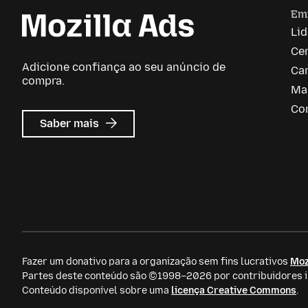
Em
Li
Ce
Adicione confiança ao seu anúncio de
Car
compra.
Ma
Co
sobre
Saber mais
Anúncios
da
Mozilla
Fazer um donativo para a organização sem fins lucrativos
Moz
Partes deste conteúdo são ©1998–2026 por contribuidores in
Conteúdo disponível sobre uma
licença Creative Commons
.