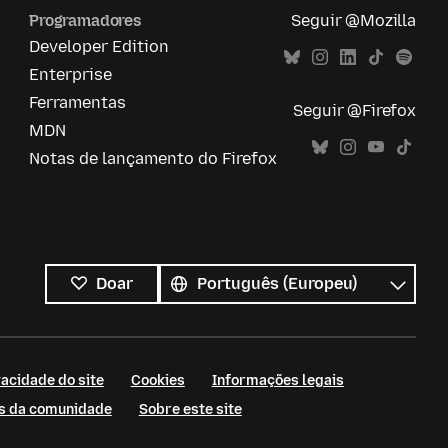
Programadores
Seguir @Mozilla
Developer Edition
Enterprise
Ferramentas
Seguir @Firefox
MDN
Notas de lançamento do Firefox
Todos
os
Idioma
Doar
idiomas
acidade do site
Cookies
Informações legais
as da comunidade
Sobre este site