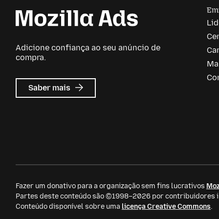
Em
Li
Ce
Adicione confiança ao seu anúncio de
Car
compra.
Ma
Co
sobre
Saber mais
Anúncios
da
Mozilla
Fazer um donativo para a organização sem fins lucrativos
Moz
Partes deste conteúdo são ©1998–2026 por contribuidores in
Conteúdo disponível sobre uma
licença Creative Commons
.