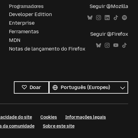
Programadores
Seguir @Mozilla
Developer Edition
Enterprise
Ferramentas
Seguir @Firefox
MDN
Notas de lançamento do Firefox
Todos
os
Idioma
Doar
idiomas
acidade do site
Cookies
Informações legais
as da comunidade
Sobre este site