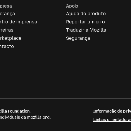
presa
Apoio
derança
Ajuda do produto
ntro de imprensa
Reportar um erro
reiras
Traduzir a Mozilla
rketplace
Segurança
ntacto
illa Foundation
.
Informação de priv
dividuais da mozilla.org.
Linhas orientador