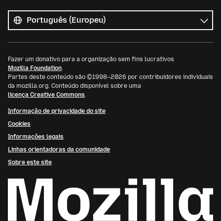
Todos
os
Idioma
idiomas
Fazer um donativo para a organização sem fins lucrativos
Mozilla Foundation
.
Partes deste conteúdo são ©1998–2026 por contribuidores individuais
da mozilla.org. Conteúdo disponível sobre uma
licença Creative Commons
.
Informação de privacidade do site
Cookies
Informações legais
Linhas orientadoras da comunidade
Sobre este site