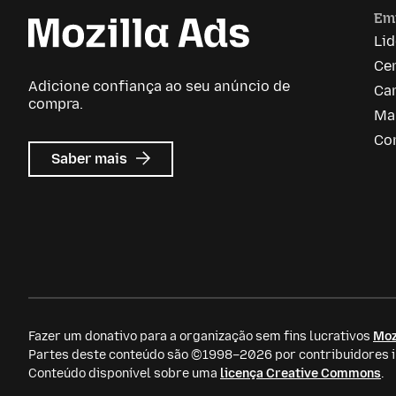
Em
Li
Ce
Adicione confiança ao seu anúncio de
Car
compra.
Ma
Co
sobre
Saber mais
Anúncios
da
Mozilla
Fazer um donativo para a organização sem fins lucrativos
Moz
Partes deste conteúdo são ©1998–2026 por contribuidores in
Conteúdo disponível sobre uma
licença Creative Commons
.