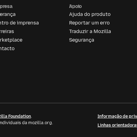
presa
Apoio
derança
Ajuda do produto
ntro de imprensa
Reportar um erro
reiras
Traduzir a Mozilla
rketplace
Segurança
ntacto
illa Foundation
.
Informação de priv
dividuais da mozilla.org.
Linhas orientador