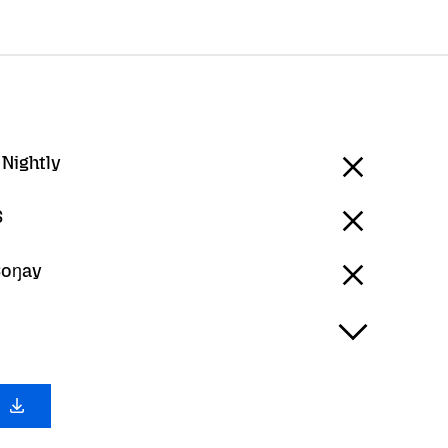
 Nightly
S
Soŋay
a