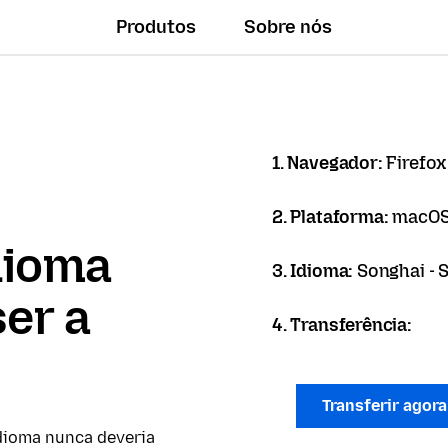
Produtos
Sobre nós
1. Navegador:
Firefox
2. Plataforma:
macO
dioma
3. Idioma:
Songhai - 
er a
4. Transferência:
Transferir agor
dioma nunca deveria