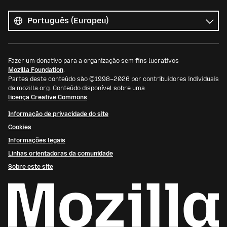
Todos
os
Idioma
idiomas
Fazer um donativo para a organização sem fins lucrativos
Mozilla Foundation
.
Partes deste conteúdo são ©1998–2026 por contribuidores individuais
da mozilla.org. Conteúdo disponível sobre uma
licença Creative Commons
.
Informação de privacidade do site
Cookies
Informações legais
Linhas orientadoras da comunidade
Sobre este site