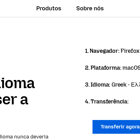
Produtos
Sobre nós
1. Navegador:
Firefox
2. Plataforma:
macO
dioma
3. Idioma:
Greek - Ελ
er a
4. Transferência:
Transferir agor
dioma nunca deveria