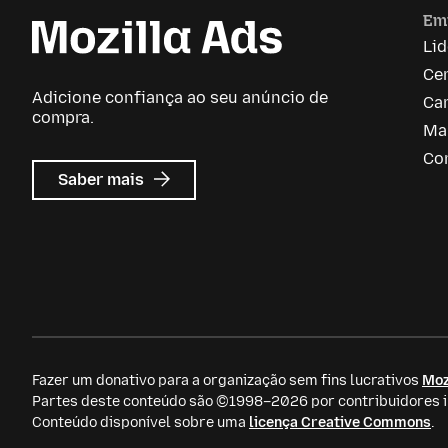
Em
Li
Ce
Adicione confiança ao seu anúncio de
Car
compra.
Ma
Co
sobre
Saber mais
Anúncios
da
Mozilla
Fazer um donativo para a organização sem fins lucrativos
Moz
Partes deste conteúdo são ©1998–2026 por contribuidores in
Conteúdo disponível sobre uma
licença Creative Commons
.