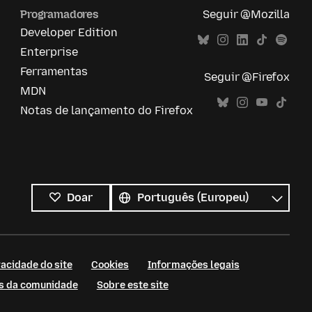
Programadores
Seguir @Mozilla
Developer Edition
Enterprise
Ferramentas
Seguir @Firefox
MDN
Notas de lançamento do Firefox
Todos
os
Idioma
Doar
idiomas
acidade do site
Cookies
Informações legais
as da comunidade
Sobre este site