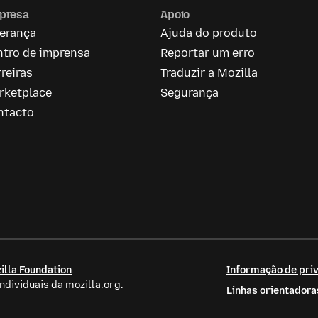
presa
Apoio
derança
Ajuda do produto
ntro de imprensa
Reportar um erro
reiras
Traduzir a Mozilla
rketplace
Segurança
ntacto
illa Foundation
.
Informação de priv
dividuais da mozilla.org.
Linhas orientador