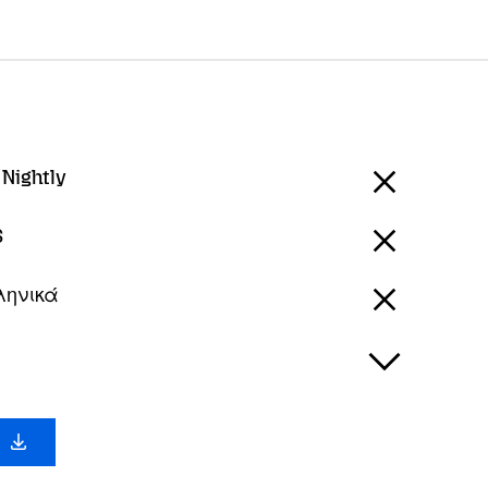
 Nightly
S
ληνικά
a