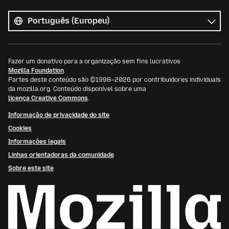
Todos
os
Idioma
idiomas
Fazer um donativo para a organização sem fins lucrativos
Mozilla Foundation
.
Partes deste conteúdo são ©1998–2026 por contribuidores individuais
da mozilla.org. Conteúdo disponível sobre uma
licença Creative Commons
.
Informação de privacidade do site
Cookies
Informações legais
Linhas orientadoras da comunidade
Sobre este site