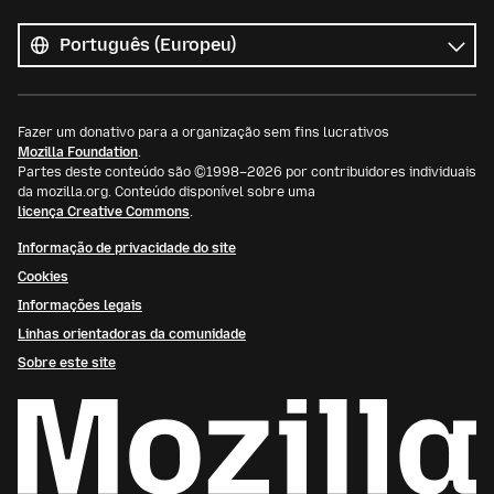
Todos
os
Idioma
idiomas
Fazer um donativo para a organização sem fins lucrativos
Mozilla Foundation
.
Partes deste conteúdo são ©1998–2026 por contribuidores individuais
da mozilla.org. Conteúdo disponível sobre uma
licença Creative Commons
.
Informação de privacidade do site
Cookies
Informações legais
Linhas orientadoras da comunidade
Sobre este site