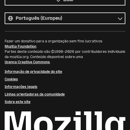
Todos
os
Idioma
idiomas
Fazer um donativo para a organização sem fins lucrativos
Mozilla Foundation
.
Partes deste conteúdo são ©1998–2026 por contribuidores individuais
da mozilla.org. Conteúdo disponível sobre uma
licença Creative Commons
.
Informação de privacidade do site
Cookies
Informações legais
Linhas orientadoras da comunidade
Sobre este site