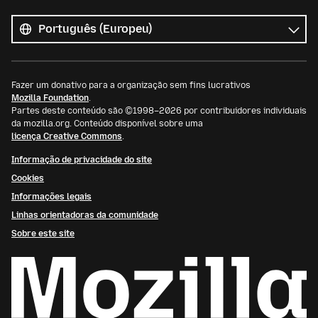
Todos
os
Idioma
idiomas
Fazer um donativo para a organização sem fins lucrativos
Mozilla Foundation
.
Partes deste conteúdo são ©1998–2026 por contribuidores individuais
da mozilla.org. Conteúdo disponível sobre uma
licença Creative Commons
.
Informação de privacidade do site
Cookies
Informações legais
Linhas orientadoras da comunidade
Sobre este site