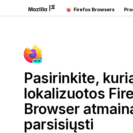
Firefox Browsers
Pro
Pasirinkite, kuri
lokalizuotos Fir
Browser atmainą
parsisiųsti