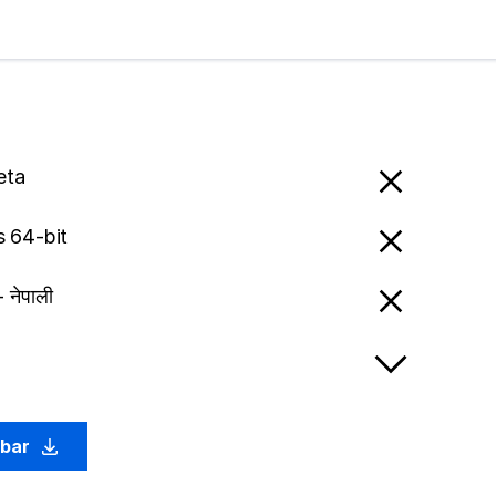
eta
 64-bit
 नेपाली
abar