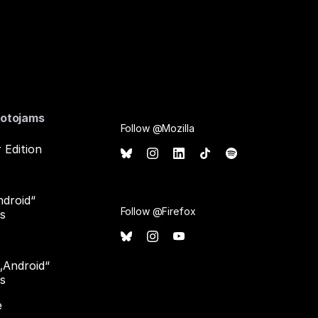
otojams
Follow @Mozilla
 Edition
ndroid“
Follow @Firefox
ms
 „Android“
ms
e