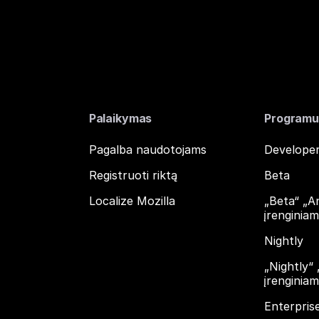
Palaikymas
Programu
Pagalba naudotojams
Developer
Registruoti riktą
Beta
Localize Mozilla
„Beta“ „A
įrenginia
Nightly
„Nightly“
įrenginia
Enterpris