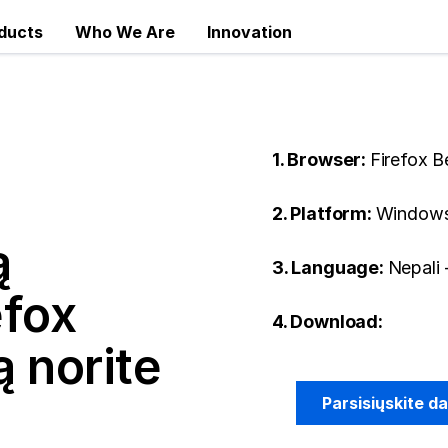
ducts
Who We Are
Innovation
1. Browser:
Firefox B
2. Platform:
Windows
ą
3. Language:
Nepali -
efox
4. Download:
 norite
Parsisiųskite d