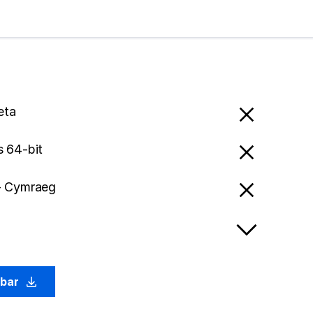
eta
 64-bit
- Cymraeg
abar