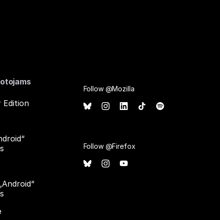
otojams
Follow @Mozilla
 Edition
ndroid“
Follow @Firefox
ms
 „Android“
ms
e