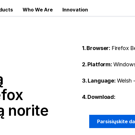
ducts
Who We Are
Innovation
1. Browser:
Firefox B
2. Platform:
Windows
ą
3. Language:
Welsh 
efox
4. Download:
 norite
Parsisiųskite d