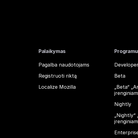
Palaikymas
Programu
Pagalba naudotojams
Developer
Registruoti riktą
Beta
Localize Mozilla
„Beta“ „A
įrenginia
Nightly
„Nightly“
įrenginia
Enterpris