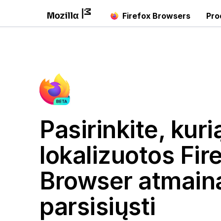
Firefox Browsers
Pro
Pasirinkite, kuri
lokalizuotos Fir
Browser atmainą
parsisiųsti