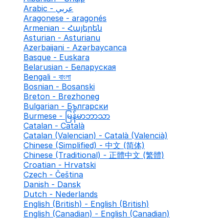
Arabic - عربي
Aragonese - aragonés
Armenian - Հայերեն
Asturian - Asturianu
Azerbaijani - Azərbaycanca
Basque - Euskara
Belarusian - Беларуская
Bengali - বাংলা
Bosnian - Bosanski
Breton - Brezhoneg
Bulgarian - Български
Burmese - မြန်မာဘာသာ
Catalan - Català
Catalan (Valencian) - Català (Valencià)
Chinese (Simplified) - 中文 (简体)
Chinese (Traditional) - 正體中文 (繁體)
Croatian - Hrvatski
Czech - Čeština
Danish - Dansk
Dutch - Nederlands
English (British) - English (British)
English (Canadian) - English (Canadian)