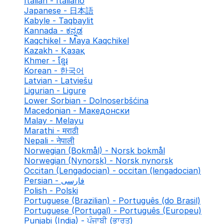
Italian - Italiano
Japanese - 日本語
Kabyle - Taqbaylit
Kannada - ಕನ್ನಡ
Kaqchikel - Maya Kaqchikel
Kazakh - Қазақ
Khmer - ខ្មែរ
Korean - 한국어
Latvian - Latviešu
Ligurian - Ligure
Lower Sorbian - Dolnoserbšćina
Macedonian - Македонски
Malay - Melayu
Marathi - मराठी
Nepali - नेपाली
Norwegian (Bokmål) - Norsk bokmål
Norwegian (Nynorsk) - Norsk nynorsk
Occitan (Lengadocian) - occitan (lengadocian)
Persian - فارسی
Polish - Polski
Portuguese (Brazilian) - Português (do Brasil)
Portuguese (Portugal) - Português (Europeu)
Punjabi (India) - ਪੰਜਾਬੀ (ਭਾਰਤ)