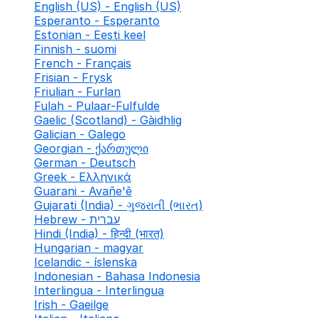
English (US) - English (US)
Esperanto - Esperanto
Estonian - Eesti keel
Finnish - suomi
French - Français
Frisian - Frysk
Friulian - Furlan
Fulah - Pulaar-Fulfulde
Gaelic (Scotland) - Gàidhlig
Galician - Galego
Georgian - ქართული
German - Deutsch
Greek - Ελληνικά
Guarani - Avañe'ẽ
Gujarati (India) - ગુજરાતી (ભારત)
Hebrew - עברית
Hindi (India) - हिन्दी (भारत)
Hungarian - magyar
Icelandic - íslenska
Indonesian - Bahasa Indonesia
Interlingua - Interlingua
Irish - Gaeilge