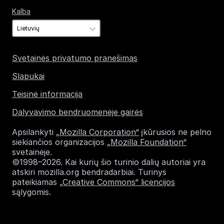
Kalba
Kalba
Svetainės privatumo pranešimas
Slapukai
Teisinė informacija
Dalyvavimo bendruomenėje gairės
Apsilankyti
„Mozilla Corporation“
įkūrusios ne pelno
siekiančios organizacijos
„Mozilla Foundation“
svetainėje.
©1998–2026. Kai kurių šio turinio dalių autoriai yra
atskiri mozilla.org bendradarbiai. Turinys
pateikiamas
„Creative Commons“ licencijos
sąlygomis.