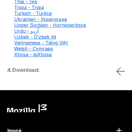
Thai - ไทย
Triqui - Triqui
Turkish - Türkçe
Ukrainian - Українська
Upper Sorbian - Hornjoserbsce
Urdu - اُردو
Uzbek - Oʻzbek tili
Vietnamese - Tiếng Việt
Welsh - Cymraeg
Xhosa - isiXhosa
4. Download:
Įmonė