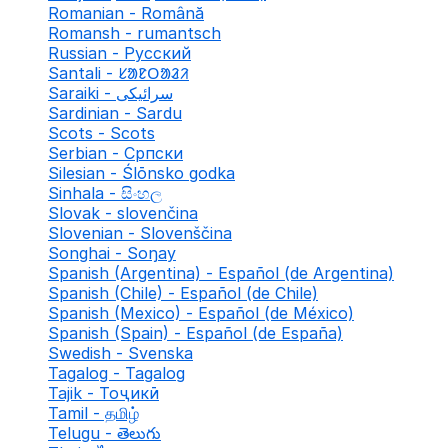
Romanian - Română
Romansh - rumantsch
Russian - Русский
Santali - ᱥᱟᱱᱛᱟᱲᱤ
Saraiki - سرائیکی
Sardinian - Sardu
Scots - Scots
Serbian - Српски
Silesian - Ślōnsko godka
Sinhala - සිංහල
Slovak - slovenčina
Slovenian - Slovenščina
Songhai - Soŋay
Spanish (Argentina) - Español (de Argentina)
Spanish (Chile) - Español (de Chile)
Spanish (Mexico) - Español (de México)
Spanish (Spain) - Español (de España)
Swedish - Svenska
Tagalog - Tagalog
Tajik - Тоҷикӣ
Tamil - தமிழ்
Telugu - తెలుగు