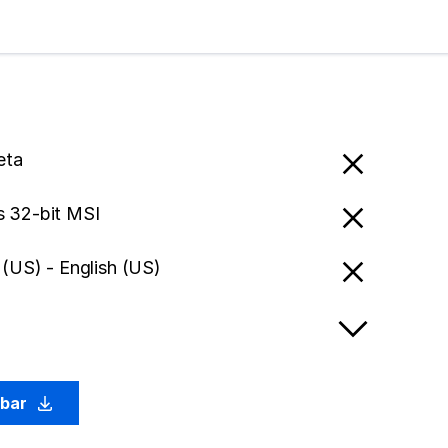
eta
 32-bit MSI
 (US) - English (US)
abar