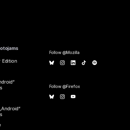
otojams
Follow @Mozilla
 Edition
ndroid“
Follow @Firefox
ms
 „Android“
ms
e