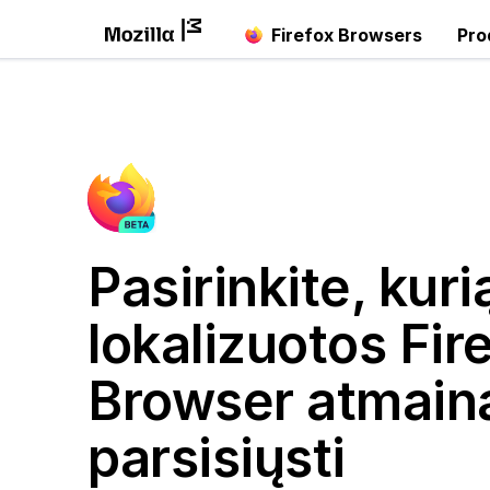
Firefox Browsers
Pro
Pasirinkite, kuri
lokalizuotos Fir
Browser atmainą
parsisiųsti