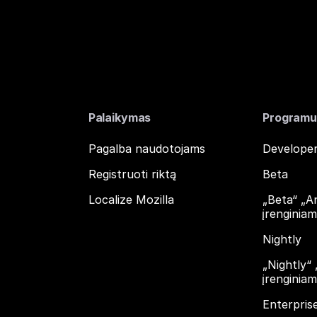
Palaikymas
Programu
Pagalba naudotojams
Developer
Registruoti riktą
Beta
Localize Mozilla
„Beta“ „A
įrenginia
Nightly
„Nightly“
įrenginia
Enterpris