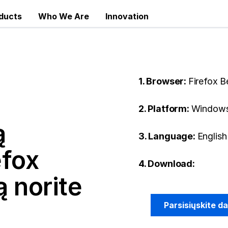
ducts
Who We Are
Innovation
1. Browser:
Firefox B
2. Platform:
Windows
ą
3. Language:
English
efox
4. Download:
 norite
Parsisiųskite d