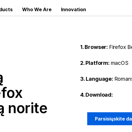
ducts
Who We Are
Innovation
1. Browser:
Firefox B
2. Platform:
macOS
ą
3. Language:
Romans
efox
4. Download:
 norite
Parsisiųskite d