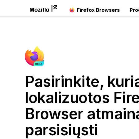
Firefox Browsers
Pro
Pasirinkite, kuri
lokalizuotos Fir
Browser atmainą
parsisiųsti