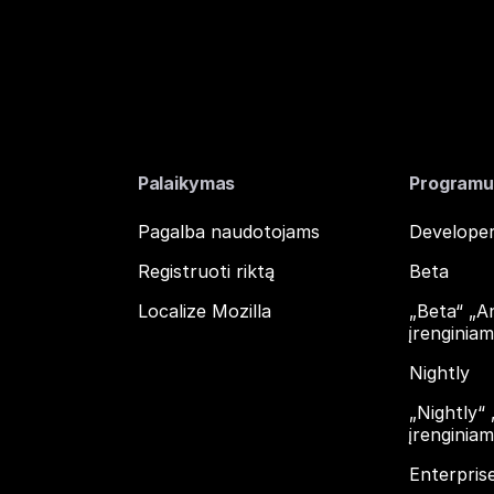
Palaikymas
Programu
Pagalba naudotojams
Developer
Registruoti riktą
Beta
Localize Mozilla
„Beta“ „A
įrenginia
Nightly
„Nightly“
įrenginia
Enterpris