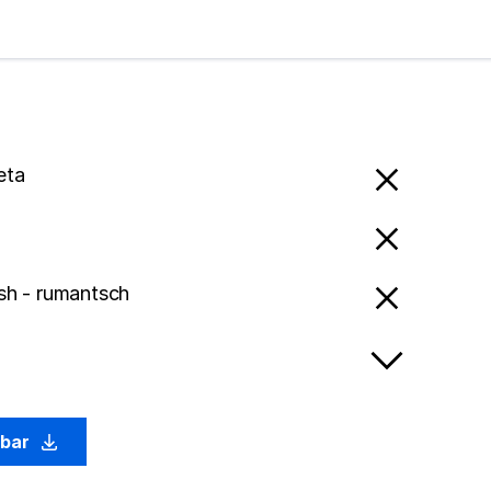
eta
h - rumantsch
abar