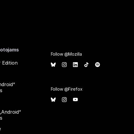
otojams
Follow @Mozilla
 Edition
ndroid“
Follow @Firefox
ms
 „Android“
ms
e