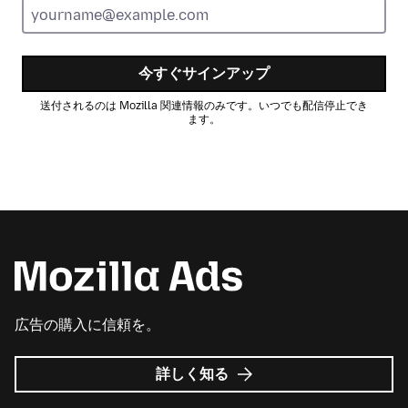
今すぐサインアップ
送付されるのは Mozilla 関連情報のみです。いつでも配信停止でき
ます。
広告の購入に信頼を。
Mozilla
詳しく知る
広