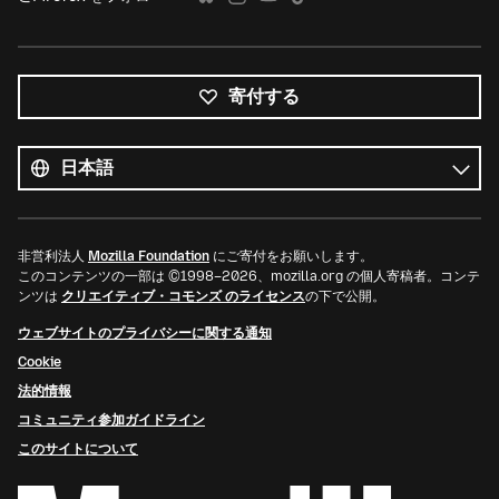
寄付する
す
べ
言
て
語
の
言
語
非営利法人
Mozilla Foundation
にご寄付をお願いします。
このコンテンツの一部は ©1998–2026、mozilla.org の個人寄稿者。コンテ
ンツは
クリエイティブ・コモンズ のライセンス
の下で公開。
ウェブサイトのプライバシーに関する通知
Cookie
法的情報
コミュニティ参加ガイドライン
このサイトについて