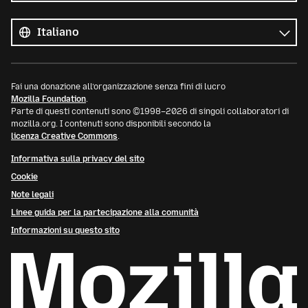
Tutte
le
Lingua
lingue
Fai una donazione all’organizzazione senza fini di lucro
Mozilla Foundation
.
Parte di questi contenuti sono ©1998–2026 di singoli collaboratori di
mozilla.org. I contenuti sono disponibili secondo la
licenza Creative Commons
.
Informativa sulla privacy del sito
Cookie
Note legali
Linee guida per la partecipazione alla comunità
Informazioni su questo sito