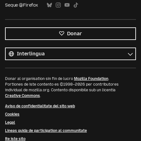
Seque @Firefox
Donar
Tote
le
Lingua
linguas
Donar al organisation sin fin de lucro
Mozilla Foundation
.
Portiones de iste contento es ©1998–2026 per contributores
individual de mozilla.org. Contento disponibile sub un licentia
Creative Commons
.
Aviso de confidentialitate del sito web
Cookies
Legal
Lineas guida de participation al communitate
Re iste sito