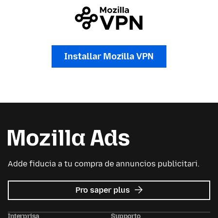
Installar Mozilla VPN
Adde fiducia a tu compra de annuncios publicitari.
re
Pro saper plus
Avisos
publicitari
Interprisa
Supporto