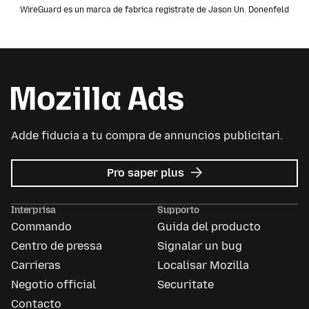
WireGuard es un marca de fabrica registrate de Jason Un. Donenfeld
Adde fiducia a tu compra de annuncios publicitari.
re
Pro saper plus
Avisos
publicitari
Interprisa
Supporto
de
Commando
Guida del producto
Mozilla
Centro de pressa
Signalar un bug
Carrieras
Localisar Mozilla
Negotio official
Securitate
Contacto