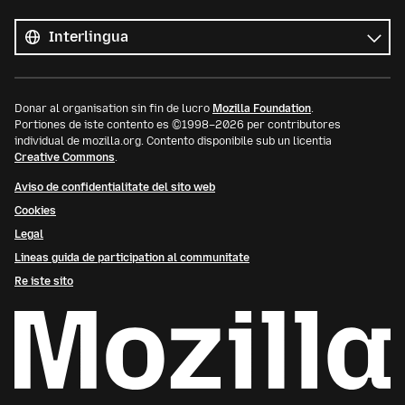
Tote
le
Lingua
linguas
Donar al organisation sin fin de lucro
Mozilla Foundation
.
Portiones de iste contento es ©1998–2026 per contributores
individual de mozilla.org. Contento disponibile sub un licentia
Creative Commons
.
Aviso de confidentialitate del sito web
Cookies
Legal
Lineas guida de participation al communitate
Re iste sito