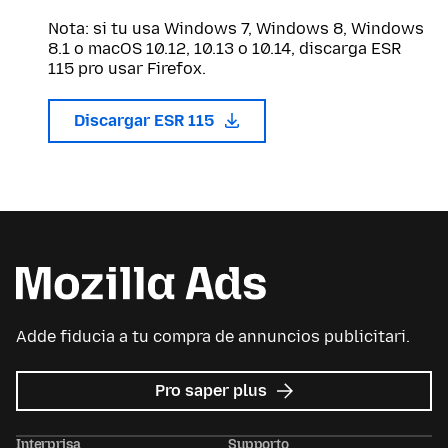
Nota: si tu usa Windows 7, Windows 8, Windows
8.1 o macOS 10.12, 10.13 o 10.14, discarga ESR
115 pro usar Firefox.
Discargar ESR 115
Adde fiducia a tu compra de annuncios publicitari.
re
Pro saper plus
Avisos
publicitari
Interprisa
Supporto