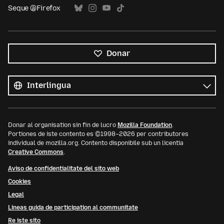
Seque @Firefox
Donar
Tote
le
Lingua
linguas
Donar al organisation sin fin de lucro
Mozilla Foundation
.
Portiones de iste contento es ©1998–2026 per contributores
individual de mozilla.org. Contento disponibile sub un licentia
Creative Commons
.
Aviso de confidentialitate del sito web
Cookies
Legal
Lineas guida de participation al communitate
Re iste sito