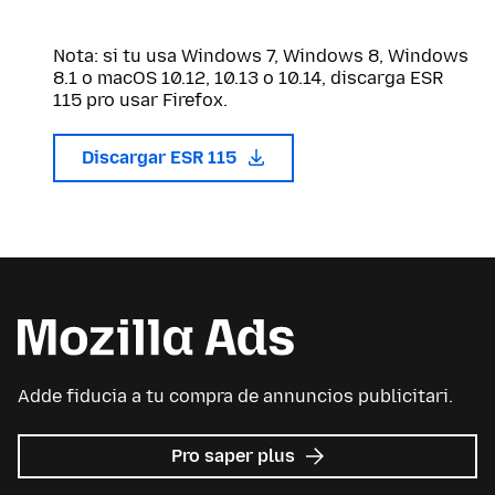
Nota: si tu usa Windows 7, Windows 8, Windows
8.1 o macOS 10.12, 10.13 o 10.14, discarga ESR
115 pro usar Firefox.
Discargar ESR 115
Adde fiducia a tu compra de annuncios publicitari.
re
Pro saper plus
Avisos