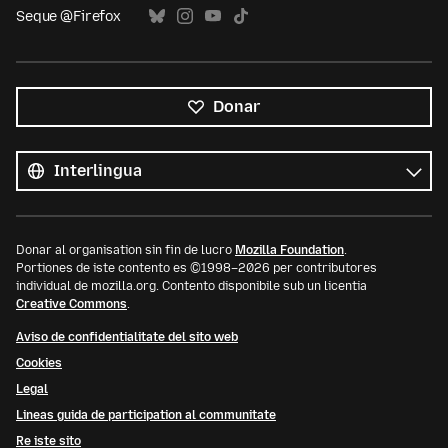
Seque @Firefox
Donar
Tote
le
Lingua
linguas
Donar al organisation sin fin de lucro
Mozilla Foundation
.
Portiones de iste contento es ©1998–2026 per contributores
individual de mozilla.org. Contento disponibile sub un licentia
Creative Commons
.
Aviso de confidentialitate del sito web
Cookies
Legal
Lineas guida de participation al communitate
Re iste sito