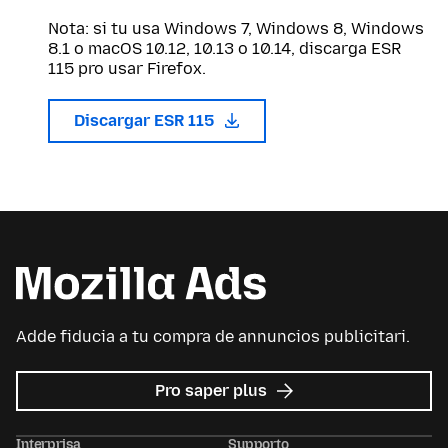
Nota: si tu usa Windows 7, Windows 8, Windows
8.1 o macOS 10.12, 10.13 o 10.14, discarga ESR
115 pro usar Firefox.
Discargar ESR 115
Adde fiducia a tu compra de annuncios publicitari.
re
Pro saper plus
Avisos
publicitari
Interprisa
Supporto