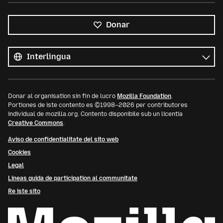
Donar
Tote
le
Lingua
linguas
Donar al organisation sin fin de lucro
Mozilla Foundation
.
Portiones de iste contento es ©1998–2026 per contributores
individual de mozilla.org. Contento disponibile sub un licentia
Creative Commons
.
Aviso de confidentialitate del sito web
Cookies
Legal
Lineas guida de participation al communitate
Re iste sito