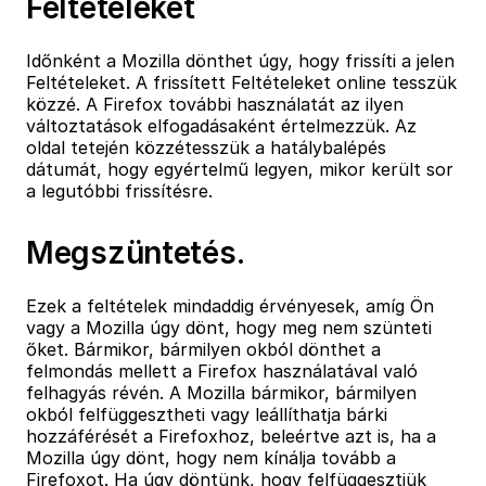
Feltételeket
Időnként a Mozilla dönthet úgy, hogy frissíti a jelen
Feltételeket. A frissített Feltételeket online tesszük
közzé. A Firefox további használatát az ilyen
változtatások elfogadásaként értelmezzük. Az
oldal tetején közzétesszük a hatálybalépés
dátumát, hogy egyértelmű legyen, mikor került sor
a legutóbbi frissítésre.
Megszüntetés.
Ezek a feltételek mindaddig érvényesek, amíg Ön
vagy a Mozilla úgy dönt, hogy meg nem szünteti
őket. Bármikor, bármilyen okból dönthet a
felmondás mellett a Firefox használatával való
felhagyás révén. A Mozilla bármikor, bármilyen
okból felfüggesztheti vagy leállíthatja bárki
hozzáférését a Firefoxhoz, beleértve azt is, ha a
Mozilla úgy dönt, hogy nem kínálja tovább a
Firefoxot. Ha úgy döntünk, hogy felfüggesztjük