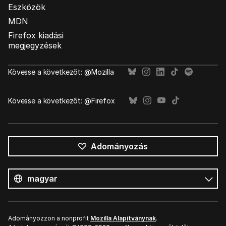
Eszközök
MDN
Firefox kiadási
megjegyzések
Kövesse a következőt: @Mozilla
Kövesse a következőt: @Firefox
Adományozás
Összes
nyelv
Nyelv
Adományozzon a nonprofit
Mozilla Alapítványnak
.