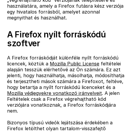
„Végrehajtható kód” verziójának telepítésére és
használatára, amely a Firefox futásra kész verziója
egy hivatalos forrásból, amelyet azonnal
megnyithat és használhat.
A Firefox nyílt forráskódú
szoftver
A Firefox forráskódját különféle nyílt forráskódú
licencek, köztük a
Mozilla Public License
feltételei
alapján tesszük elérhetővé az Ön számára. Ez azt
jelenti, hogy használhatja, másolhatja, módosíthatja
és terjesztheti mások számára a Firefoxot, feltéve,
hogy betartja a nyílt forráskódú licenceket és a
Mozilla védjegyekre vonatkozó irányelveit
. A jelen
Feltételek csak a Firefox végrehajtható kód
verziójára vonatkoznak, a Firefox forráskódjára
nem.
Bizonyos típusú videók lejátszása érdekében a
Firefox letölthet olyan tartalom-visszafejtő