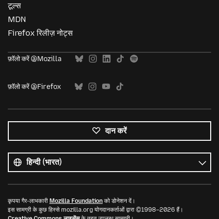
टूल्स
MDN
Firefox रिलीज़ नोट्स
फ़ॉलो करें @Mozilla
फ़ॉलो करें @Firefox
दान करें
सभी
भाषाएं
भाषा
कृपया गैर-लाभकारी
Mozilla Foundation
को डोनेशन दें।
इस सामग्री के कुछ हिस्से mozilla.org योगदानकर्ताओं द्वारा ©1998–2026 हैं।
Creative Commons लाइसेंस
के तहत उपलब्ध सामग्री।