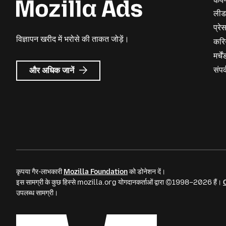
कंप
लीड
प्रे
विज्ञापन खरीद में भरोसे की ताकत जोड़ें।
करि
मर्च
Mozilla
संपर्
और अधिक जानें
विज्ञापन
के
बारे
में
कृपया गैर-लाभकारी
Mozilla Foundation
को डोनेशन दें।
इस सामग्री के कुछ हिस्से mozilla.org योगदानकर्ताओं द्वारा ©1998–2026 हैं।
उपलब्ध सामग्री।