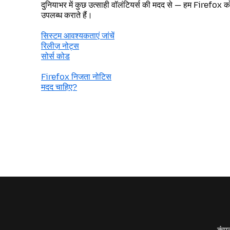
दुनियाभर में कुछ उत्साही वॉलंटियर्स की मदद से — हम Firefox को 
उपलब्ध कराते हैं।
सिस्टम आवश्यकताएं जांचें
रिलीज़ नोट्स
सोर्स कोड
Firefox निजता नोटिस
मदद चाहिए?