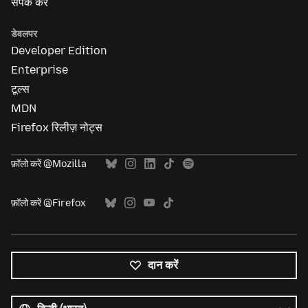
संपर्क करें
डेवलपर
Developer Edition
Enterprise
टूल्स
MDN
Firefox रिलीज़ नोट्स
फ़ॉलो करें @Mozilla
फ़ॉलो करें @Firefox
दान करें
सभी
भाषाएं
भाषा