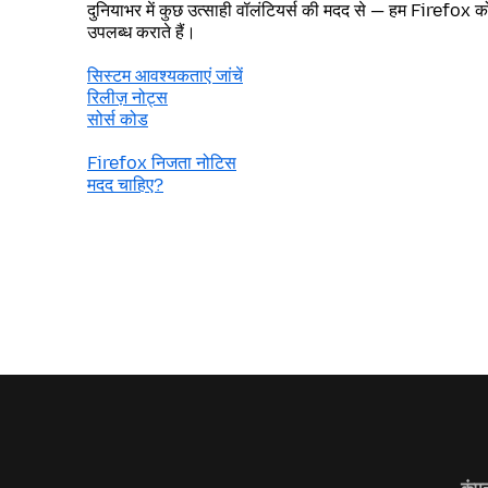
दुनियाभर में कुछ उत्साही वॉलंटियर्स की मदद से — हम Firefox को 
उपलब्ध कराते हैं।
सिस्टम आवश्यकताएं जांचें
रिलीज़ नोट्स
सोर्स कोड
Firefox निजता नोटिस
मदद चाहिए?