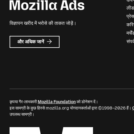
कंप
लीड
प्रे
विज्ञापन खरीद में भरोसे की ताकत जोड़ें।
करि
मर्च
Mozilla
संपर्
और अधिक जानें
विज्ञापन
के
बारे
में
कृपया गैर-लाभकारी
Mozilla Foundation
को डोनेशन दें।
इस सामग्री के कुछ हिस्से mozilla.org योगदानकर्ताओं द्वारा ©1998–2026 हैं।
उपलब्ध सामग्री।