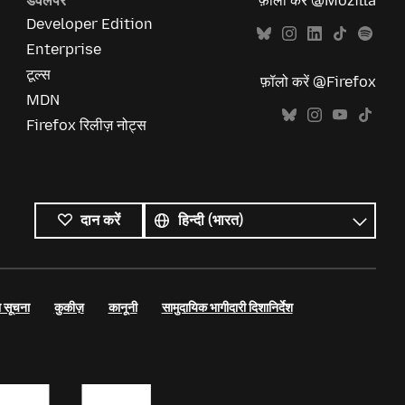
डेवलपर
फ़ॉलो करें @Mozilla
Developer Edition
Enterprise
टूल्स
फ़ॉलो करें @Firefox
MDN
Firefox रिलीज़ नोट्स
सभी
भाषाएं
भाषा
दान करें
 सूचना
कुकीज़
कानूनी
सामुदायिक भागीदारी दिशानिर्देश