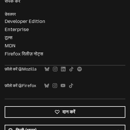
संपर्क करें
डेवलपर
Developer Edition
Enterprise
टूल्स
MDN
Firefox रिलीज़ नोट्स
फ़ॉलो करें @Mozilla
फ़ॉलो करें @Firefox
दान करें
सभी
भाषाएं
भाषा