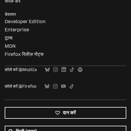
संपर्क करें
डेवलपर
Developer Edition
Enterprise
टूल्स
MDN
Firefox रिलीज़ नोट्स
फ़ॉलो करें @Mozilla
फ़ॉलो करें @Firefox
दान करें
सभी
भाषाएं
भाषा