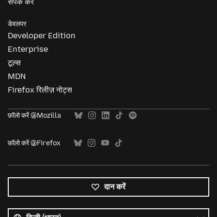
संपर्क करें
डेवलपर
Developer Edition
Enterprise
टूल्स
MDN
Firefox रिलीज़ नोट्स
फ़ॉलो करें @Mozilla
फ़ॉलो करें @Firefox
दान करें
सभी
भाषाएं
भाषा