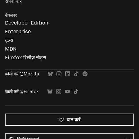
संपर्क करें
डेवलपर
Developer Edition
Enterprise
टूल्स
MDN
Firefox रिलीज़ नोट्स
फ़ॉलो करें @Mozilla
फ़ॉलो करें @Firefox
दान करें
सभी
भाषाएं
भाषा