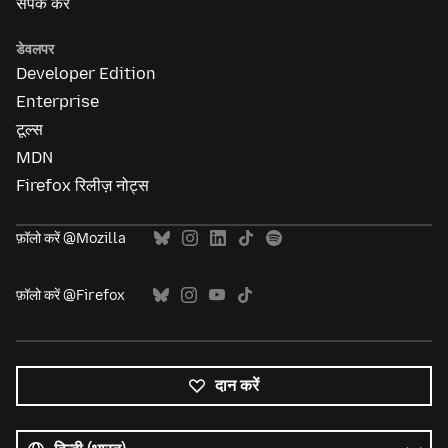
संपर्क करें
डेवलपर
Developer Edition
Enterprise
टूल्स
MDN
Firefox रिलीज़ नोट्स
फ़ॉलो करें @Mozilla
फ़ॉलो करें @Firefox
दान करें
सभी
भाषाएं
भाषा