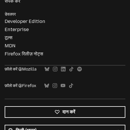
संपर्क करें
डेवलपर
Developer Edition
Enterprise
टूल्स
MDN
Firefox रिलीज़ नोट्स
फ़ॉलो करें @Mozilla
फ़ॉलो करें @Firefox
दान करें
सभी
भाषाएं
भाषा