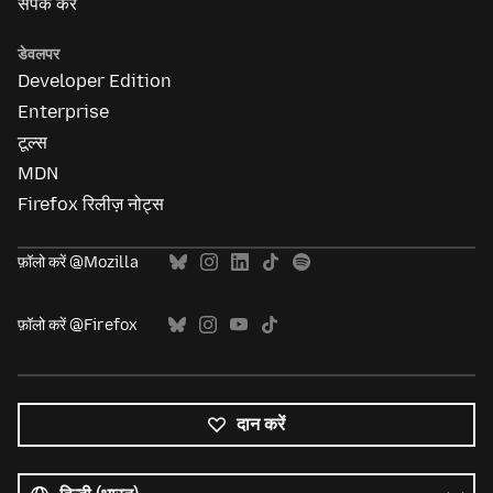
संपर्क करें
डेवलपर
Developer Edition
Enterprise
टूल्स
MDN
Firefox रिलीज़ नोट्स
फ़ॉलो करें @Mozilla
फ़ॉलो करें @Firefox
दान करें
सभी
भाषाएं
भाषा