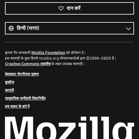
दान करें
सभी
भाषाएं
भाषा
कृपया गैर-लाभकारी
Mozilla Foundation
को डोनेशन दें।
इस सामग्री के कुछ हिस्से mozilla.org योगदानकर्ताओं द्वारा ©1998–2026 हैं।
Creative Commons लाइसेंस
के तहत उपलब्ध सामग्री।
वेबसाइट गोपनीयता सूचना
कुकीज़
कानूनी
सामुदायिक भागीदारी दिशानिर्देश
इस साइट के बारे में