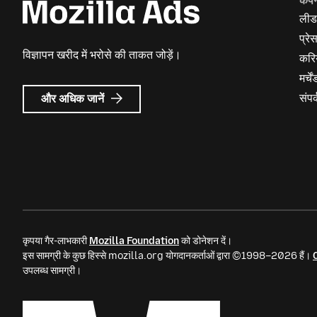
कंप
लीड
प्रे
विज्ञापन खरीद में भरोसे की ताकत जोड़ें।
करि
मर्च
Mozilla
संपर्
और अधिक जानें
विज्ञापन
के
बारे
में
कृपया गैर-लाभकारी
Mozilla Foundation
को डोनेशन दें।
इस सामग्री के कुछ हिस्से mozilla.org योगदानकर्ताओं द्वारा ©1998–2026 हैं।
उपलब्ध सामग्री।