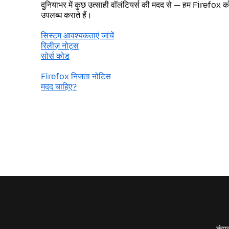
दुनियाभर में कुछ उत्साही वॉलंटियर्स की मदद से — हम Firefox को 
उपलब्ध कराते हैं।
सिस्टम आवश्यकताएं जांचें
रिलीज़ नोट्स
सोर्स कोड
Firefox निजता नोटिस
मदद चाहिए?