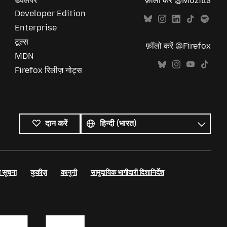
डेवलपर
फ़ॉलो करें @Mozilla
Developer Edition
Enterprise
टूल्स
फ़ॉलो करें @Firefox
MDN
Firefox रिलीज़ नोट्स
सभी
भाषाएं
भाषा
दान करें
 सूचना
कुकीज़
कानूनी
सामुदायिक भागीदारी दिशानिर्देश