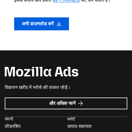
इसके बजाय आप हमारी
APT रिपॉजिटरी
सेट कर सकते हैं।
अभी डाउनलोड करें
विज्ञापन खरीद में भरोसे की ताकत जोड़ें।
Mozilla
और अधिक जानें
विज्ञापन
के
कंपनी
सपोर्ट
बारे
लीडरशिप
उत्पाद सहायता
में