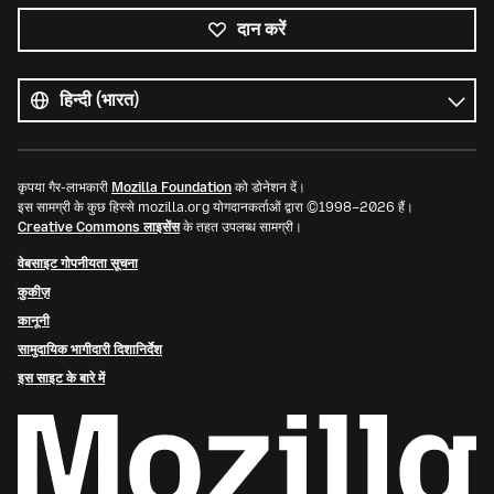
दान करें
सभी
भाषाएं
भाषा
कृपया गैर-लाभकारी
Mozilla Foundation
को डोनेशन दें।
इस सामग्री के कुछ हिस्से mozilla.org योगदानकर्ताओं द्वारा ©1998–2026 हैं।
Creative Commons लाइसेंस
के तहत उपलब्ध सामग्री।
वेबसाइट गोपनीयता सूचना
कुकीज़
कानूनी
सामुदायिक भागीदारी दिशानिर्देश
इस साइट के बारे में