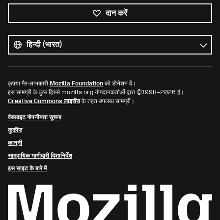
दान करें
सभी
भाषाएं
भाषा
कृपया गैर-लाभकारी
Mozilla Foundation
को डोनेशन दें।
इस सामग्री के कुछ हिस्से mozilla.org योगदानकर्ताओं द्वारा ©1998–2026 हैं।
Creative Commons लाइसेंस
के तहत उपलब्ध सामग्री।
वेबसाइट गोपनीयता सूचना
कुकीज़
कानूनी
सामुदायिक भागीदारी दिशानिर्देश
इस साइट के बारे में