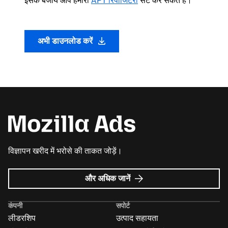
इसके बजाय आप हमारी
APT रिपॉजिटरी
सेट कर सकते हैं।
अभी डाउनलोड करें
विज्ञापन खरीद में भरोसे की ताकत जोड़ें।
Mozilla
और अधिक जानें
विज्ञापन
के
कंपनी
सपोर्ट
बारे
लीडरशिप
उत्पाद सहायता
में