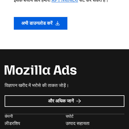
इसके बजाय आप हमारी
APT रिपॉजिटरी
सेट कर सकते हैं।
अभी डाउनलोड करें
विज्ञापन खरीद में भरोसे की ताकत जोड़ें।
Mozilla
और अधिक जानें
विज्ञापन
के
कंपनी
सपोर्ट
बारे
लीडरशिप
उत्पाद सहायता
में