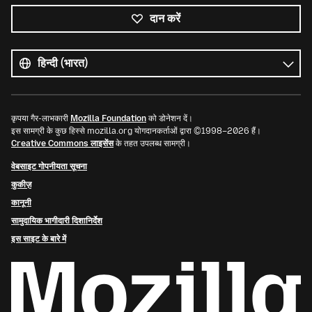
दान करें
सभी
भाषाएं
भाषा
कृपया गैर-लाभकारी
Mozilla Foundation
को डोनेशन दें।
इस सामग्री के कुछ हिस्से mozilla.org योगदानकर्ताओं द्वारा ©1998–2026 हैं।
Creative Commons लाइसेंस
के तहत उपलब्ध सामग्री।
वेबसाइट गोपनीयता सूचना
कुकीज़
कानूनी
सामुदायिक भागीदारी दिशानिर्देश
इस साइट के बारे में