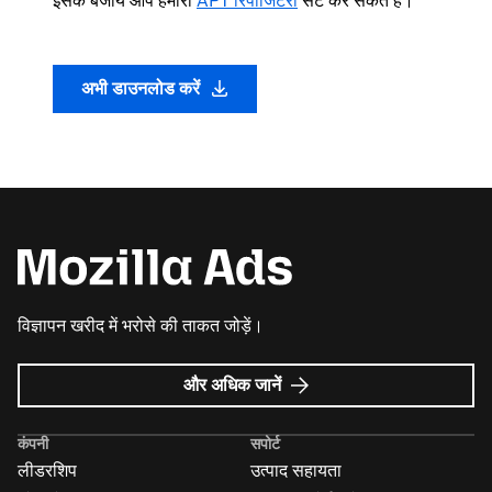
इसके बजाय आप हमारी
APT रिपॉजिटरी
सेट कर सकते हैं।
अभी डाउनलोड करें
विज्ञापन खरीद में भरोसे की ताकत जोड़ें।
Mozilla
और अधिक जानें
विज्ञापन
के
कंपनी
सपोर्ट
बारे
लीडरशिप
उत्पाद सहायता
में