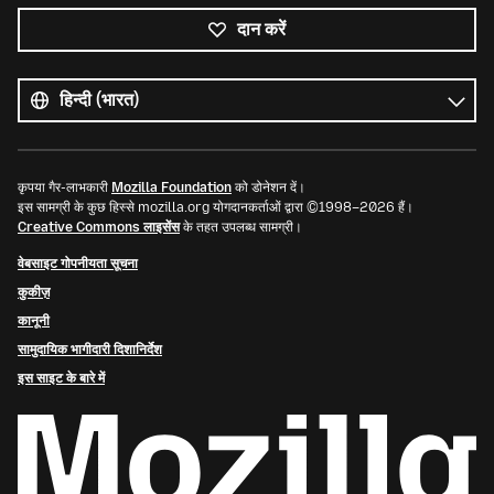
दान करें
सभी
भाषाएं
भाषा
कृपया गैर-लाभकारी
Mozilla Foundation
को डोनेशन दें।
इस सामग्री के कुछ हिस्से mozilla.org योगदानकर्ताओं द्वारा ©1998–2026 हैं।
Creative Commons लाइसेंस
के तहत उपलब्ध सामग्री।
वेबसाइट गोपनीयता सूचना
कुकीज़
कानूनी
सामुदायिक भागीदारी दिशानिर्देश
इस साइट के बारे में