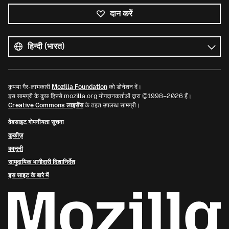
दान करें
सभी
भाषाएं
भाषा
कृपया गैर-लाभकारी
Mozilla Foundation
को डोनेशन दें।
इस सामग्री के कुछ हिस्से mozilla.org योगदानकर्ताओं द्वारा ©1998–2026 हैं।
Creative Commons लाइसेंस
के तहत उपलब्ध सामग्री।
वेबसाइट गोपनीयता सूचना
कुकीज़
कानूनी
सामुदायिक भागीदारी दिशानिर्देश
इस साइट के बारे में