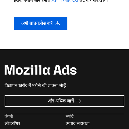
इसके बजाय आप हमारी
APT रिपॉजिटरी
सेट कर सकते हैं।
अभी डाउनलोड करें
विज्ञापन खरीद में भरोसे की ताकत जोड़ें।
Mozilla
और अधिक जानें
विज्ञापन
के
कंपनी
सपोर्ट
बारे
लीडरशिप
उत्पाद सहायता
में