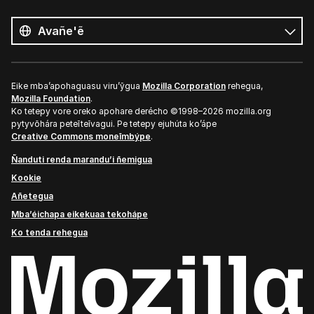
Opaite
ñe’ẽ
Ñe’ẽ
Eike mba’apohaguasu viru’ỹgua
Mozilla Corporation
rehegua,
Mozilla Foundation
.
Ko tetepy vore oreko apohare derécho ©1998–2026 mozilla.org
pytyvõhára peteĩteĩvagui. Pe tetepy ejuhúta ko’ápe
Creative Commons moneĩmbýpe
.
Ñanduti renda marandu’i ñemigua
Kookie
Añetegua
Mba’éichapa eikekuaa tekohápe
Ko tenda rehegua