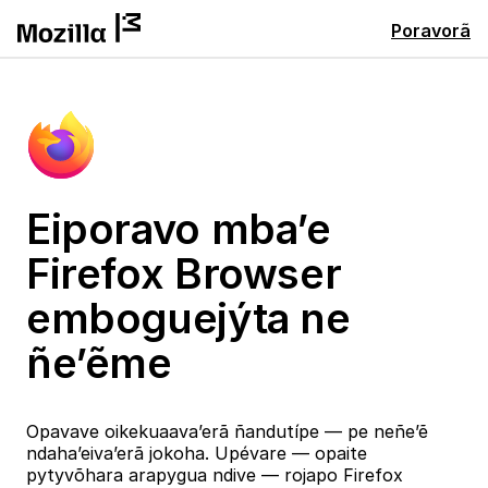
Poravorã
Eiporavo mba’e
Firefox Browser
emboguejýta ne
ñe’ẽme
Opavave oikekuaava’erã ñandutípe — pe neñe’ẽ
ndaha’eiva’erã jokoha. Upévare — opaite
pytyvõhara arapygua ndive — rojapo Firefox