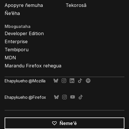
Apopyre ñemuha
Tekorosã
Ñe’ẽha
Mboguataha
Developer Edition
Enterprise
Tembiporu
MDN
Marandu Firefox rehegua
Ehapykueho @Mozilla
Ehapykueho @Firefox
Ñeme’ẽ