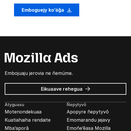
Emboguejy ko’ág̃a
Embojuaju jerovia ne ñemúme.
Mozilla
Eikuaave
rehegua
marandu’i
Atyguasu
Ñepytyvõ
Motenondekuaa
Apopyre ñepytyvõ
Kuatiahaiha rendaite
Emomarandu jejavy
Mba’aporã
Emoñe’ẽasa Mozilla