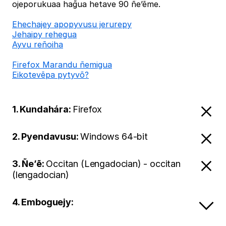
ojeporukuaa hag̃ua hetave 90 ñe’ẽme.
Ehechajey apopyvusu jerurepy
Jehaipy rehegua
Ayvu reñoiha
Firefox Marandu ñemigua
Eikotevẽpa pytyvõ?
1. Kundahára:
Firefox
2. Pyendavusu:
Windows 64-bit
3. Ñe’ẽ:
Occitan (Lengadocian) - occitan
(lengadocian)
4. Emboguejy: